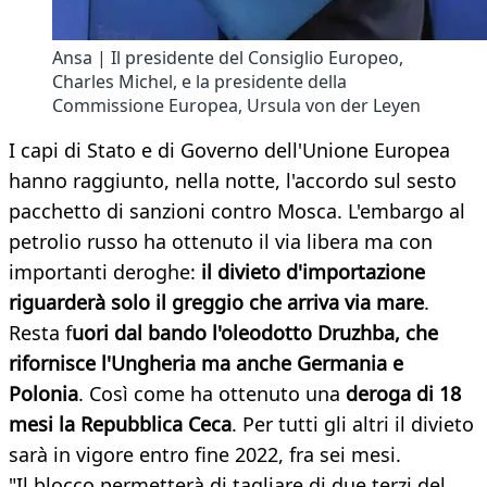
Ansa | Il presidente del Consiglio Europeo,
Charles Michel, e la presidente della
Commissione Europea, Ursula von der Leyen
I capi di Stato e di Governo dell'Unione Europea
hanno raggiunto, nella notte, l'accordo sul sesto
pacchetto di sanzioni contro Mosca. L'embargo al
petrolio russo ha ottenuto il via libera ma con
importanti deroghe:
il divieto d'importazione
riguarderà solo il greggio che arriva via mare
.
Resta f
uori dal bando l'oleodotto Druzhba, che
rifornisce l'Ungheria ma anche Germania e
Polonia
. Così come ha ottenuto una
deroga di 18
mesi la Repubblica Ceca
. Per tutti gli altri il divieto
sarà in vigore entro fine 2022, fra sei mesi.
"Il blocco permetterà di tagliare di due terzi del