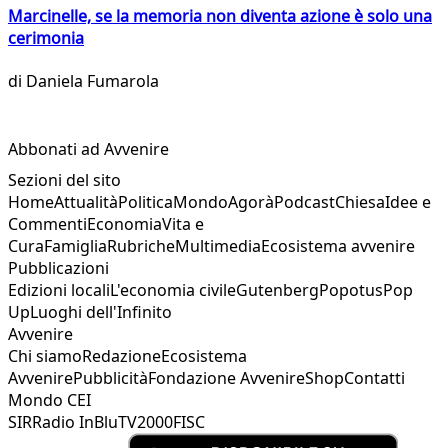
Marcinelle, se la memoria non diventa azione è solo una
cerimonia
di
Daniela Fumarola
Abbonati ad Avvenire
Sezioni del sito
Home
Attualità
Politica
Mondo
Agorà
Podcast
Chiesa
Idee e
Commenti
Economia
Vita e
Cura
Famiglia
Rubriche
Multimedia
Ecosistema avvenire
Pubblicazioni
Edizioni locali
L'economia civile
Gutenberg
Popotus
Pop
Up
Luoghi dell'Infinito
Avvenire
Chi siamo
Redazione
Ecosistema
Avvenire
Pubblicità
Fondazione Avvenire
Shop
Contatti
Mondo CEI
SIR
Radio InBlu
TV2000
FISC