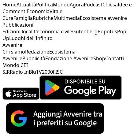
Home
Attualità
Politica
Mondo
Agorà
Podcast
Chiesa
Idee e
Commenti
Economia
Vita e
Cura
Famiglia
Rubriche
Multimedia
Ecosistema avvenire
Pubblicazioni
Edizioni locali
L'economia civile
Gutenberg
Popotus
Pop
Up
Luoghi dell'Infinito
Avvenire
Chi siamo
Redazione
Ecosistema
Avvenire
Pubblicità
Fondazione Avvenire
Shop
Contatti
Mondo CEI
SIR
Radio InBlu
TV2000
FISC