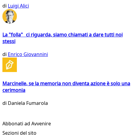
di
Luigi Alici
La "folla" ci riguarda, siamo chiamati a dare tutti noi
stessi
di
Enrico Giovannini
Marcinelle, se la memoria non diventa azione è solo una
cerimonia
di
Daniela Fumarola
Abbonati ad Avvenire
Sezioni del sito