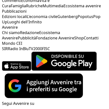
Commenti
Economia
Vita e
Cura
Famiglia
Rubriche
Multimedia
Ecosistema avvenire
Pubblicazioni
Edizioni locali
L'economia civile
Gutenberg
Popotus
Pop
Up
Luoghi dell'Infinito
Avvenire
Chi siamo
Redazione
Ecosistema
Avvenire
Pubblicità
Fondazione Avvenire
Shop
Contatti
Mondo CEI
SIR
Radio InBlu
TV2000
FISC
Segui Avvenire su