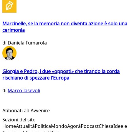
Marcinelle, se la memoria non diventa azione è solo una
cerimonia
di
Daniela Fumarola
Giorgia e Pedro, i due «opposti» che tirando la corda
rischiano di spezzare l'Europa
di
Marco Iasevoli
Abbonati ad Avvenire
Sezioni del sito
Home
Attualità
Politica
Mondo
Agorà
Podcast
Chiesa
Idee e