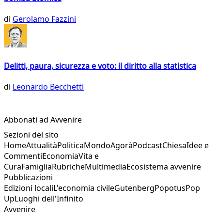
di
Gerolamo Fazzini
Delitti, paura, sicurezza e voto: il diritto alla statistica
di
Leonardo Becchetti
Abbonati ad Avvenire
Sezioni del sito
Home
Attualità
Politica
Mondo
Agorà
Podcast
Chiesa
Idee e
Commenti
Economia
Vita e
Cura
Famiglia
Rubriche
Multimedia
Ecosistema avvenire
Pubblicazioni
Edizioni locali
L'economia civile
Gutenberg
Popotus
Pop
Up
Luoghi dell'Infinito
Avvenire