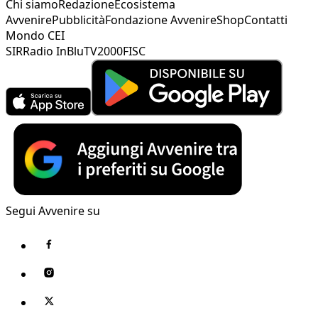
Chi siamo
Redazione
Ecosistema
Avvenire
Pubblicità
Fondazione Avvenire
Shop
Contatti
Mondo CEI
SIR
Radio InBlu
TV2000
FISC
Segui Avvenire su