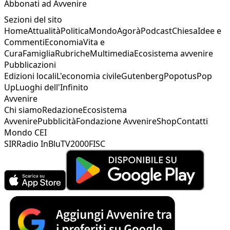
Abbonati ad Avvenire
Sezioni del sito
Home
Attualità
Politica
Mondo
Agorà
Podcast
Chiesa
Idee e
Commenti
Economia
Vita e
Cura
Famiglia
Rubriche
Multimedia
Ecosistema avvenire
Pubblicazioni
Edizioni locali
L'economia civile
Gutenberg
Popotus
Pop
Up
Luoghi dell'Infinito
Avvenire
Chi siamo
Redazione
Ecosistema
Avvenire
Pubblicità
Fondazione Avvenire
Shop
Contatti
Mondo CEI
SIR
Radio InBlu
TV2000
FISC