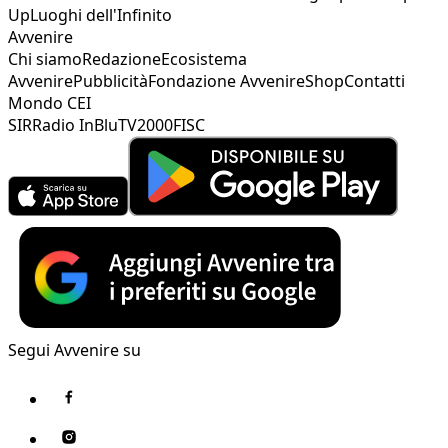
Up
Luoghi dell'Infinito
Avvenire
Chi siamo
Redazione
Ecosistema
Avvenire
Pubblicità
Fondazione Avvenire
Shop
Contatti
Mondo CEI
SIR
Radio InBlu
TV2000
FISC
Segui Avvenire su