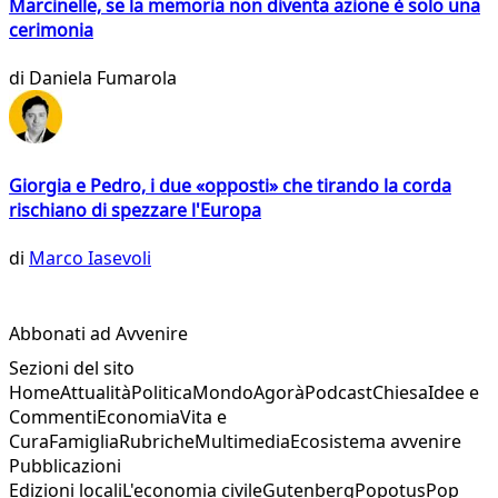
Marcinelle, se la memoria non diventa azione è solo una
cerimonia
di
Daniela Fumarola
Giorgia e Pedro, i due «opposti» che tirando la corda
rischiano di spezzare l'Europa
di
Marco Iasevoli
Abbonati ad Avvenire
Sezioni del sito
Home
Attualità
Politica
Mondo
Agorà
Podcast
Chiesa
Idee e
Commenti
Economia
Vita e
Cura
Famiglia
Rubriche
Multimedia
Ecosistema avvenire
Pubblicazioni
Edizioni locali
L'economia civile
Gutenberg
Popotus
Pop