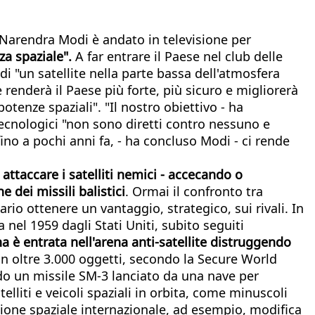
o, Narendra Modi è andato in televisione per
a spaziale".
A far entrare il Paese nel club delle
 di "un satellite nella parte bassa dell'atmosfera
 renderà il Paese più forte, più sicuro e migliorerà
tenze spaziali". "Il nostro obiettivo - ha
 tecnologici "non sono diretti contro nessuno e
o a pochi anni fa, - ha concluso Modi - ci rende
ttaccare i satelliti nemici - accecando o
 dei missili balistici
. Ormai il confronto tra
rio ottenere un vantaggio, strategico, sui rivali. In
el 1959 dagli Stati Uniti, subito seguiti
na è entrata nell'arena anti-satellite distruggendo
on oltre 3.000 oggetti, secondo la Secure World
ndo un missile SM-3 lanciato da una nave per
telliti e veicoli spaziali in orbita, come minuscoli
zione spaziale internazionale, ad esempio, modifica