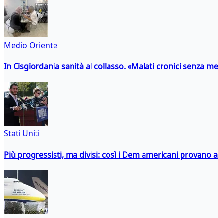
Medio Oriente
In Cisgiordania sanità al collasso. «Malati cronici senza med
Stati Uniti
Più progressisti, ma divisi: così i Dem americani provano a 