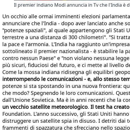
Il premier indiano Modi annuncia in Tv che l'India è
Un occhio alle ormai imminenti elezioni parlamentari,
annunciare che l'India - dopo aver lanciato anche s
"potenze spaziali", al quale appartengono gli Stati Un
terrestre a una distanza di 300 chilometri". "Si trat
la pace e l'armonia. L'India ha raggiunto un'impresa 
sottolineato il premier nazionalista - è stabilire la
contro nessun Paese" e "non violano nessuna legge i
più sicuri, fiduciosi del futuro, e ci mette al livello d
Come la mossa indiana ridisegna gli equilibri geopo
interrompendo le comunicazioni - e, allo stesso temp
potenze si sta spostando in una nuova frontiera: quel
che modo? Spegnendo le loro comunicazioni. Questo s
dall'Unione Sovietica. Ma è in anni recenti che la c
un vecchio satellite meteorologico
.
Il test ha creato
Foundation. L'anno successivo, gli Stati Uniti hanno
distruggere un satellite spia in disuso. I detriti dai 
frammenti di spazzatura che sfrecciano nello spazio