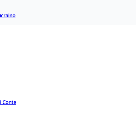
ucraino
di Conte