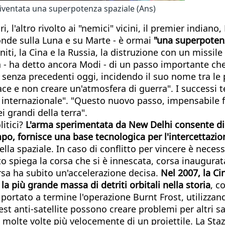
 diventata una superpotenza spaziale (Ans)
 l'altro rivolto ai "nemici" vicini, il premier indian
onde sulla Luna e su Marte - è ormai
"una superpotenz
iti, la Cina e la Russia, la distruzione con un missile
ta - ha detto ancora Modi - di un passo importante che
senza precedenti oggi, incidendo il suo nome tra le po
 pace e non creare un'atmosfera di guerra". I successi
nternazionale". "Questo nuovo passo, impensabile fin
ei grandi della terra".
litici?
L'arma sperimentata da New Delhi consente di a
o, fornisce una base tecnologica per l'intercettazione
la spaziale. In caso di conflitto per vincere è necessa
piega la corsa che si è innescata, corsa inaugurata n
orsa ha subito un'accelerazione decisa.
Nel 2007, la Ci
 la più grande massa di detriti orbitali nella storia
, c
 portato a termine l'operazione Burnt Frost, utilizza
test anti-satellite possono creare problemi per altri sa
 molte volte più velocemente di un proiettile. La Sta