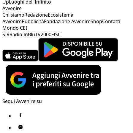
Up
Luoghi dell'Infinito
Avvenire
Chi siamo
Redazione
Ecosistema
Avvenire
Pubblicità
Fondazione Avvenire
Shop
Contatti
Mondo CEI
SIR
Radio InBlu
TV2000
FISC
Segui Avvenire su