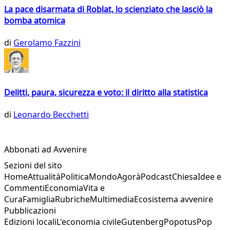
La pace disarmata di Roblat, lo scienziato che lasciò la
bomba atomica
di
Gerolamo Fazzini
Delitti, paura, sicurezza e voto: il diritto alla statistica
di
Leonardo Becchetti
Abbonati ad Avvenire
Sezioni del sito
Home
Attualità
Politica
Mondo
Agorà
Podcast
Chiesa
Idee e
Commenti
Economia
Vita e
Cura
Famiglia
Rubriche
Multimedia
Ecosistema avvenire
Pubblicazioni
Edizioni locali
L'economia civile
Gutenberg
Popotus
Pop