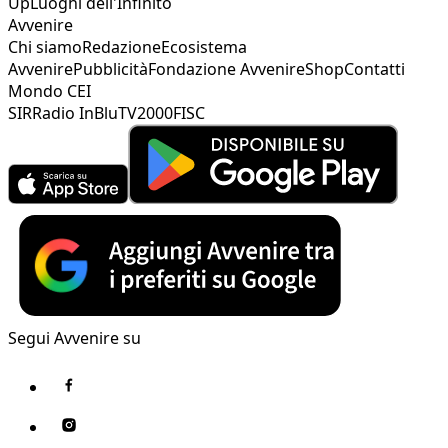
Up
Luoghi dell'Infinito
Avvenire
Chi siamo
Redazione
Ecosistema
Avvenire
Pubblicità
Fondazione Avvenire
Shop
Contatti
Mondo CEI
SIR
Radio InBlu
TV2000
FISC
Segui Avvenire su