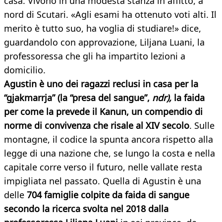
casa. Vivono in una modesta stanza in affitto, a
nord di Scutari. «Agli esami ha ottenuto voti alti. Il
merito è tutto suo, ha voglia di studiare!» dice,
guardandolo con approvazione, Liljana Luani, la
professoressa che gli ha impartito lezioni a
domicilio.
Agustin è uno dei ragazzi reclusi in casa per la
“gjakmarrja” (la “presa del sangue”,
ndr),
la faida
per come la prevede il Kanun, un compendio di
norme di convivenza che risale al XIV secolo
. Sulle
montagne, il codice la spunta ancora rispetto alla
legge di una nazione che, se lungo la costa e nella
capitale corre verso il futuro, nelle vallate resta
impigliata nel passato. Quella di Agustin è una
delle
704 famiglie colpite da faida di sangue
secondo la ricerca svolta nel 2018 dalla