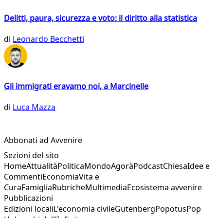
Delitti, paura, sicurezza e voto: il diritto alla statistica
di
Leonardo Becchetti
Gli immigrati eravamo noi, a Marcinelle
di
Luca Mazza
Abbonati ad Avvenire
Sezioni del sito
Home
Attualità
Politica
Mondo
Agorà
Podcast
Chiesa
Idee e
Commenti
Economia
Vita e
Cura
Famiglia
Rubriche
Multimedia
Ecosistema avvenire
Pubblicazioni
Edizioni locali
L'economia civile
Gutenberg
Popotus
Pop