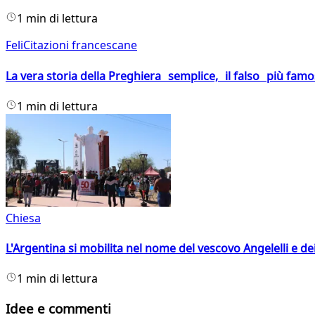
1 min di lettura
FeliCitazioni francescane
La vera storia della Preghiera semplice, il falso più fam
1 min di lettura
Chiesa
L'Argentina si mobilita nel nome del vescovo Angelelli e dei
1 min di lettura
Idee e commenti