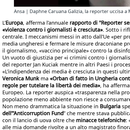
Ansa | Daphne Caruana Galizia, la reporter uccisa a 
L’
Europa
, afferma l’annuale
rapporto di "Reporter se
«violenza contro i giornalisti è cresciuta»
. Sotto i r
centrale. I meccanismi messi in atto dall’Ue «per pr
media ungheresi e fermare le misure draconiane pres
il giornalismo, «vaccino principale» contro la disi
Un vuoto di giustizia per «i crimini contro i giornali
del reporter Jan Kuciak mentre in altri Paesi i proces
«L’indipendenza dei media è cresciuta in questi ulti
Veronica Munk
ma
«Orban di fatto in Ungheria cont
regole per tutelare la libertà dei media»
, ha afferma
Europeo. La reporter auspica «trasparenza nella prop
popolazione meno abbiente non riesce a consumare 
Non meno drammatica la situazione in
Bulgaria
spe
dell’“Anticorruption Fund
” che mentre stava pubblica
con il lancio di uova oltre che
minacce telefoniche
:
alle mia domande rivolte a un alto magistrato fino