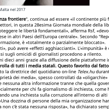
Malta nel 2017
nza frontiere
", continua ad essere «il continente più
iflettori, in questa 28esima Giornata mondiale della li
oteggere le libertà fondamentali», afferma Rsf, «devo
e in altri Paesi dell’Europa centrale». Secondo "Repo
nformazione, è «totalmente o parzialmente bloccato».
sti», può avere «effetti agghiaccianti». L’«impunità» è
si sugli omicidi di giornalisti procedono a rilento.
mi dieci anni grazie alla diffusione delle piattaforme
rolla di tutti i media statali. Questo favorito dal f
to la direttrice del quotidiano on-line
Telex.hu
durant
rietà dei media», spesso controllati da «oligarchie» i
nessuna altra informazione tranne che quella gover
cialmente per chi fa giornalismo di inchiesta, come 
ndo una inchiesta sulla corruzione all’interno di alti
 «Una dozzina di persone della mia organizzazione ha
ra non c’è stata nessuna risposta», ha dichiarato se