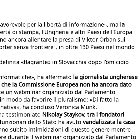
 favorevole per la libertà di informazione», ma
la
bertà di stampa, l’Ungheria e altri Paesi dell’Europa
no ancora allentare la presa di Viktor Orban sui
rter senza frontiere", in oltre 130 Paesi nel mondo
 definita «flagrante» in Slovacchia dopo l’omicidio
 informatiche», ha affermato
la giornalista ungherese
atto che la Commissione Europea non ha ancora dato
e un webminar organizzato dal Parlamento
n modo da favorire il pluralismo: «Di fatto la
nativa», ha concluso Veronica Munk.
ha testimoniato
Nikolay Staykov, tra i fondatori
 funzionari dello Stato ha avuto
vandalizzata la casa
nno subito intimidazioni di questo genere mentre
mpre durante il webminar organizzato dal Parlamento