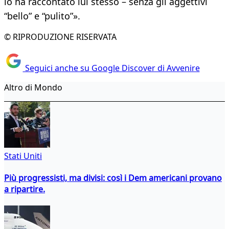
lo ha raccontato lui stesso – senza gli aggettivi
“bello” e “pulito”».
© RIPRODUZIONE RISERVATA
Seguici anche su Google Discover di Avvenire
Altro di Mondo
Stati Uniti
Più progressisti, ma divisi: così i Dem americani provano
a ripartire.