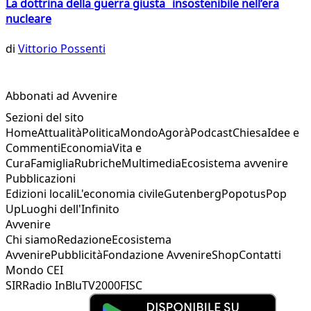
La dottrina della guerra giusta insostenibile nell’era
nucleare
di
Vittorio Possenti
Abbonati ad Avvenire
Sezioni del sito
Home
Attualità
Politica
Mondo
Agorà
Podcast
Chiesa
Idee e
Commenti
Economia
Vita e
Cura
Famiglia
Rubriche
Multimedia
Ecosistema avvenire
Pubblicazioni
Edizioni locali
L'economia civile
Gutenberg
Popotus
Pop
Up
Luoghi dell'Infinito
Avvenire
Chi siamo
Redazione
Ecosistema
Avvenire
Pubblicità
Fondazione Avvenire
Shop
Contatti
Mondo CEI
SIR
Radio InBlu
TV2000
FISC