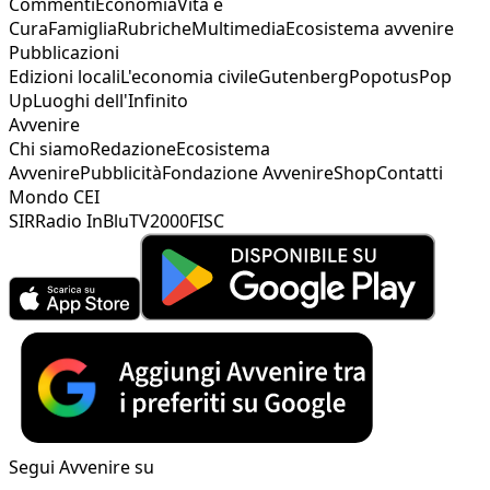
Commenti
Economia
Vita e
Cura
Famiglia
Rubriche
Multimedia
Ecosistema avvenire
Pubblicazioni
Edizioni locali
L'economia civile
Gutenberg
Popotus
Pop
Up
Luoghi dell'Infinito
Avvenire
Chi siamo
Redazione
Ecosistema
Avvenire
Pubblicità
Fondazione Avvenire
Shop
Contatti
Mondo CEI
SIR
Radio InBlu
TV2000
FISC
Segui Avvenire su