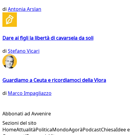
di
Antonia Arslan
Dare ai figli la libertà di cavarsela da soli
di
Stefano Vicari
Guardiamo a Ceuta e ricordiamoci della Vlora
di
Marco Impagliazzo
Abbonati ad Avvenire
Sezioni del sito
Home
Attualità
Politica
Mondo
Agorà
Podcast
Chiesa
Idee e