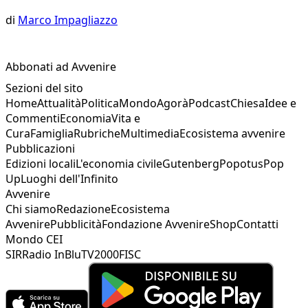
di
Marco Impagliazzo
Abbonati ad Avvenire
Sezioni del sito
Home
Attualità
Politica
Mondo
Agorà
Podcast
Chiesa
Idee e
Commenti
Economia
Vita e
Cura
Famiglia
Rubriche
Multimedia
Ecosistema avvenire
Pubblicazioni
Edizioni locali
L'economia civile
Gutenberg
Popotus
Pop
Up
Luoghi dell'Infinito
Avvenire
Chi siamo
Redazione
Ecosistema
Avvenire
Pubblicità
Fondazione Avvenire
Shop
Contatti
Mondo CEI
SIR
Radio InBlu
TV2000
FISC