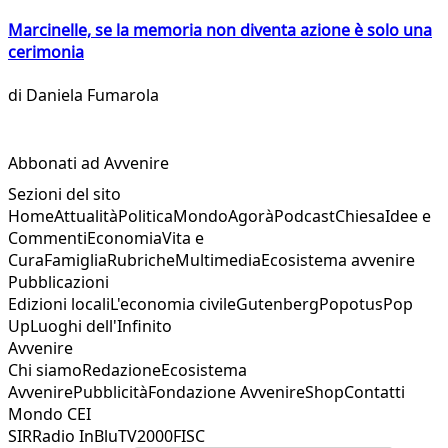
Marcinelle, se la memoria non diventa azione è solo una
cerimonia
di
Daniela Fumarola
Abbonati ad Avvenire
Sezioni del sito
Home
Attualità
Politica
Mondo
Agorà
Podcast
Chiesa
Idee e
Commenti
Economia
Vita e
Cura
Famiglia
Rubriche
Multimedia
Ecosistema avvenire
Pubblicazioni
Edizioni locali
L'economia civile
Gutenberg
Popotus
Pop
Up
Luoghi dell'Infinito
Avvenire
Chi siamo
Redazione
Ecosistema
Avvenire
Pubblicità
Fondazione Avvenire
Shop
Contatti
Mondo CEI
SIR
Radio InBlu
TV2000
FISC