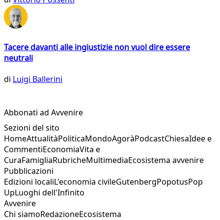
Tacere davanti alle ingiustizie non vuol dire essere
neutrali
di
Luigi Ballerini
Abbonati ad Avvenire
Sezioni del sito
Home
Attualità
Politica
Mondo
Agorà
Podcast
Chiesa
Idee e
Commenti
Economia
Vita e
Cura
Famiglia
Rubriche
Multimedia
Ecosistema avvenire
Pubblicazioni
Edizioni locali
L'economia civile
Gutenberg
Popotus
Pop
Up
Luoghi dell'Infinito
Avvenire
Chi siamo
Redazione
Ecosistema