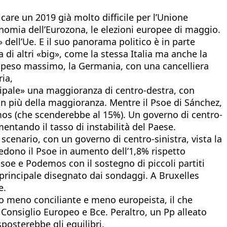
care un 2019 già molto difficile per l’Unione
onomia dell’Eurozona, le elezioni europee di maggio.
dell’Ue. E il suo panorama politico è in parte
a di altri «big», come la stessa Italia ma anche la
il peso massimo, la Germania, con una cancelliera
ia,
cipale» una maggioranza di centro-destra, con
in più della maggioranza. Mentre il Psoe di Sánchez,
mos (che scenderebbe al 15%). Un governo di centro-
entando il tasso di instabilità del Paese.
scenario, con un governo di centro-sinistra, vista la
vedono il Psoe in aumento dell’1,8% rispetto
Psoe e Podemos con il sostegno di piccoli partiti
io principale disegnato dai sondaggi. A Bruxelles
e.
o meno conciliante e meno europeista, il che
 Consiglio Europeo e Bce. Peraltro, un Pp alleato
posterebbe gli equilibri.