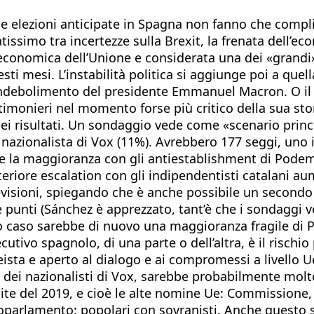
 le elezioni anticipate in Spagna non fanno che compli
ssimo tra incertezze sulla Brexit, la frenata dell’ec
economica dell’Unione e considerata una dei «grandi» 
sti mesi. L’instabilità politica si aggiunge poi a quell
 e l’indebolimento del presidente Emmanuel Macron. O 
timonieri nel momento forse più critico della sua stor
dei risultati. Un sondaggio vede come «scenario prin
 nazionalista di Vox (11%). Avrebbero 177 seggi, uno 
bbe la maggioranza con gli antiestablishment di Pode
iore escalation con gli indipendentisti catalani aum
revisioni, spiegando che è anche possibile un secondo 
re punti (Sánchez è apprezzato, tant’è che i sondaggi 
sto caso sarebbe di nuovo una maggioranza fragile di 
ecutivo spagnolo, di una parte o dell’altra, è il risch
sta e aperto al dialogo e ai compromessi a livello U
 dei nazionalisti di Vox, sarebbe probabilmente molt
tite del 2019, e cioè le alte nomine Ue: Commissione,
oparlamento: popolari con sovranisti. Anche questo s