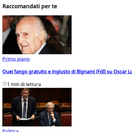
Raccomandati per te
Primo piano
Quel fango gratuito e ingiusto di Bignami (FdI) su Oscar Lu
1 min di lettura
Politica