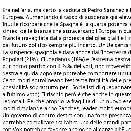
Era nell’aria, ma certo la caduta di Pedro Sánchez e
Europea. Aumentando il tasso di suspense già elevati
Inutile ricordare che la Spagna è la quarta potenza 
sintesi delle istanze che attraversano l’Europa in que
Francia travagliata dalla protesta dei gilet gialli
dal futuro politico sempre più incerto. Un’Ue senza 
La suspence spagnola è data anche dall’incertezza 
Popolari (21%), Ciudadanos (18%) e l’estrema destra
pur primo partito con il 24% dei voti, non trovere
destra a guida popolare potrebbe comportare un’ulter
Certo molti sottolineano l’estrema fragilità delle p
possibilità soprattutto per i Socialisti di guadagna
all’ultimo voto). Il rischio però è che anche in que
regionali. Perché proprio la fragilità di un nuovo es
molti rimpiangeranno Sánchez, leader molto europei
Un governo di centro-destra con una forte presenza
potrebbe complicare tra l’altro una delle grandi par
con Vox potrebbe favorire analoghe alleanze all’Eur