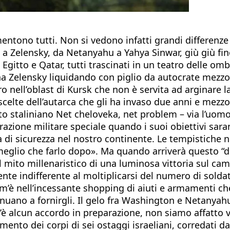
ono tutti. Non si vedono infatti grandi differenze 
a Zelensky, da Netanyahu a Yahya Sinwar, giù giù fino
 Egitto e Qatar, tutti trascinati in un teatro delle o
na Zelensky liquidando con piglio da autocrate mezz
irro nell’oblast di Kursk che non è servita ad arginare
elte dell’autarca che gli ha invaso due anni e mezzo f
motto staliniano Net cheloveka, net problem – via l’uom
razione militare speciale quando i suoi obiettivi sa
ra di sicurezza nel nostro continente. Le tempistich
meglio che farlo dopo». Ma quando arriverà questo “
 mito millenaristico di una luminosa vittoria sul camp
 indifferente al moltiplicarsi del numero di soldati m
om’è nell’incessante shopping di aiuti e armamenti ch
uano a fornirgli. Il gelo fra Washington e Netanyahu
è alcun accordo in preparazione, non siamo affatto vi
vamento dei corpi di sei ostaggi israeliani, corredati da