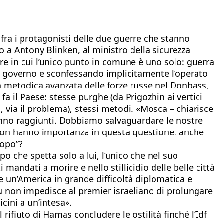
fra i protagonisti delle due guerre che stanno
 a Antony Blinken, al ministro della sicurezza
mbre in cui l’unico punto in comune è uno solo: guerra
o governo e sconfessando implicitamente l’operato
 la metodica avanzata delle forze russe nel Donbass,
a il Paese: stesse purghe (da Prigozhin ai vertici
o, via il problema), stessi metodi. «Mosca – chiarisce
ranno raggiunti. Dobbiamo salvaguardare le nostre
e non hanno importanza in questa questione, anche
dopo”?
o che spetta solo a lui, l’unico che nel suo
andati a morire e nello stillicidio delle belle città
e un’America in grande difficoltà diplomatica e
 non impedisce al premier israeliano di prolungare
cini a un’intesa».
l rifiuto di Hamas concludere le ostilità finché l’Idf