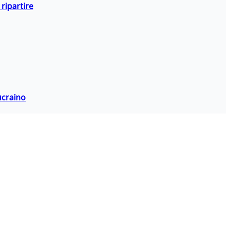
ripartire
ucraino