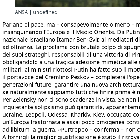
ANSA | undefined
Parlano di pace, ma – consapevolmente o meno – ment
insanguinando l’Europa e il Medio Oriente. Da Putin 
nazionale israeliano Itamar Ben-Gvir, ai mediatori di
ad oltranza. La proclama con brutale colpo di spug
dei suoi strateghi, responsabili di una vittoria di P
obbligandolo a una tragica adesione mimetica alle sc
militari, ai ministri riottosi Putin ha fatto suo il 
il portavoce del Cremlino Peskov – completerà l'ope
generazioni future, garantire una nuova architettu
se naturalmente sappiamo tutti che finire prima è 
Per Zelensky non ci sono scadenze in vista. Se non il
inquietante solipsismo può garantirla, apparentemente
ucraine, Leopoli, Odessa, Kharkiv, Kiev, occupato c
un’Europa frastornata e assai poco omogenea contin
ad libitum la guerra. «Purtroppo – conferma – non c’
A fornirgli la miglior giustificazione è stato il ritro