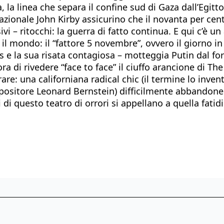
, la linea che separa il confine sud di Gaza dall’Egitt
nazionale John Kirby assicurino che il novanta per cen
 – ritocchi: la guerra di fatto continua. E qui c’è un 
o il mondo: il “fattore 5 novembre”, ovvero il giorno i
 e la sua risata contagiosa – motteggia Putin dal for
’ora di rivedere “face to face” il ciuffo arancione di
re: una californiana radical chic (il termine lo inve
positore Leonard Bernstein) difficilmente abbandoner
 di questo teatro di orrori si appellano a quella fati