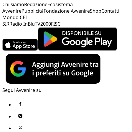
Chi siamo
Redazione
Ecosistema
Avvenire
Pubblicità
Fondazione Avvenire
Shop
Contatti
Mondo CEI
SIR
Radio InBlu
TV2000
FISC
Segui Avvenire su