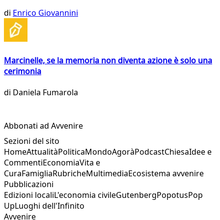
di
Enrico Giovannini
Marcinelle, se la memoria non diventa azione è solo una
cerimonia
di
Daniela Fumarola
Abbonati ad Avvenire
Sezioni del sito
Home
Attualità
Politica
Mondo
Agorà
Podcast
Chiesa
Idee e
Commenti
Economia
Vita e
Cura
Famiglia
Rubriche
Multimedia
Ecosistema avvenire
Pubblicazioni
Edizioni locali
L'economia civile
Gutenberg
Popotus
Pop
Up
Luoghi dell'Infinito
Avvenire