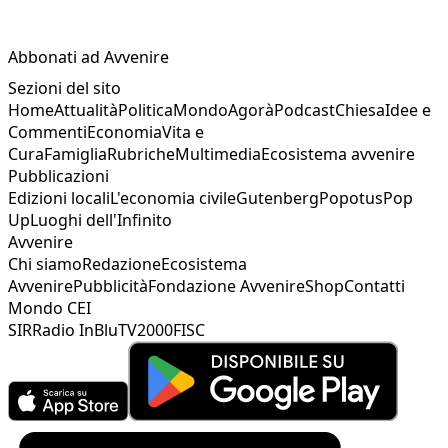
Abbonati ad Avvenire
Sezioni del sito
Home
Attualità
Politica
Mondo
Agorà
Podcast
Chiesa
Idee e
Commenti
Economia
Vita e
Cura
Famiglia
Rubriche
Multimedia
Ecosistema avvenire
Pubblicazioni
Edizioni locali
L'economia civile
Gutenberg
Popotus
Pop
Up
Luoghi dell'Infinito
Avvenire
Chi siamo
Redazione
Ecosistema
Avvenire
Pubblicità
Fondazione Avvenire
Shop
Contatti
Mondo CEI
SIR
Radio InBlu
TV2000
FISC