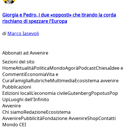
Giorgia e Pedro, i due «opposti» che tirando la corda
rischiano di spezzare l'Europa
di
Marco Iasevoli
Abbonati ad Avvenire
Sezioni del sito
Home
Attualità
Politica
Mondo
Agorà
Podcast
Chiesa
Idee e
Commenti
Economia
Vita e
Cura
Famiglia
Rubriche
Multimedia
Ecosistema avvenire
Pubblicazioni
Edizioni locali
L'economia civile
Gutenberg
Popotus
Pop
Up
Luoghi dell'Infinito
Avvenire
Chi siamo
Redazione
Ecosistema
Avvenire
Pubblicità
Fondazione Avvenire
Shop
Contatti
Mondo CEI