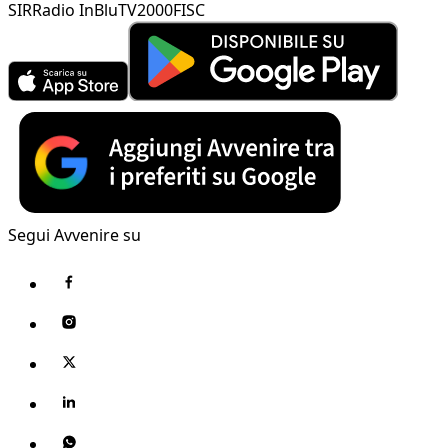
SIR
Radio InBlu
TV2000
FISC
Segui Avvenire su