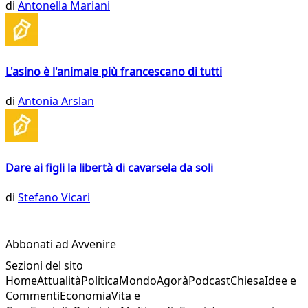
di
Antonella Mariani
L'asino è l'animale più francescano di tutti
di
Antonia Arslan
Dare ai figli la libertà di cavarsela da soli
di
Stefano Vicari
Abbonati ad Avvenire
Sezioni del sito
Home
Attualità
Politica
Mondo
Agorà
Podcast
Chiesa
Idee e
Commenti
Economia
Vita e