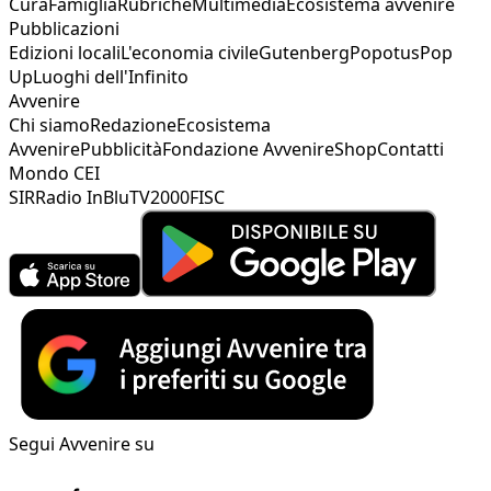
Cura
Famiglia
Rubriche
Multimedia
Ecosistema avvenire
Pubblicazioni
Edizioni locali
L'economia civile
Gutenberg
Popotus
Pop
Up
Luoghi dell'Infinito
Avvenire
Chi siamo
Redazione
Ecosistema
Avvenire
Pubblicità
Fondazione Avvenire
Shop
Contatti
Mondo CEI
SIR
Radio InBlu
TV2000
FISC
Segui Avvenire su