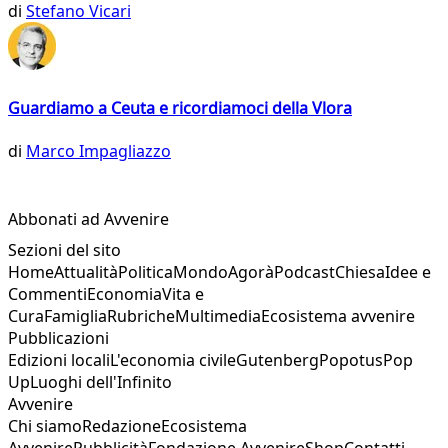
di
Stefano Vicari
Guardiamo a Ceuta e ricordiamoci della Vlora
di
Marco Impagliazzo
Abbonati ad Avvenire
Sezioni del sito
Home
Attualità
Politica
Mondo
Agorà
Podcast
Chiesa
Idee e
Commenti
Economia
Vita e
Cura
Famiglia
Rubriche
Multimedia
Ecosistema avvenire
Pubblicazioni
Edizioni locali
L'economia civile
Gutenberg
Popotus
Pop
Up
Luoghi dell'Infinito
Avvenire
Chi siamo
Redazione
Ecosistema
Avvenire
Pubblicità
Fondazione Avvenire
Shop
Contatti