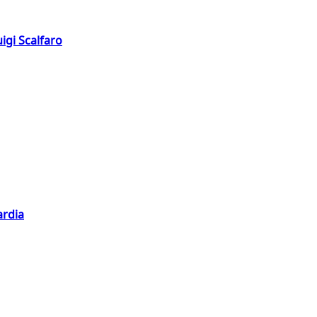
igi Scalfaro
ardia