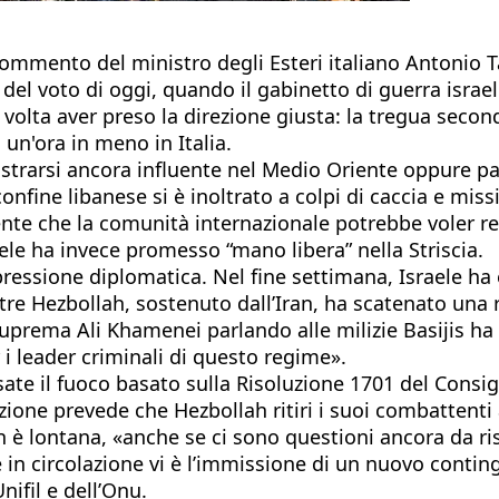
 commento del ministro degli Esteri italiano Antonio 
del voto di oggi, quando il gabinetto di guerra israe
 volta aver preso la direzione giusta: la tregua secon
 un'ora in meno in Italia.
strarsi ancora influente nel Medio Oriente oppure pas
nfine libanese si è inoltrato a colpi di caccia e missili
nte che la comunità internazionale potrebbe voler re
ele ha invece promesso “mano libera” nella Striscia.
 pressione diplomatica. Nel fine settimana, Israele ha 
re Hezbollah, sostenuto dall’Iran, ha scatenato una r
suprema Ali Khamenei parlando alle milizie Basijis h
 leader criminali di questo regime».
sate il fuoco basato sulla Risoluzione 1701 del Consig
uzione prevede che Hezbollah ritiri i suoi combattenti 
n è lontana, «anche se ci sono questioni ancora da riso
 in circolazione vi è l’immissione di un nuovo conti
ifil e dell’Onu.