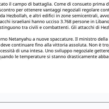
to il campo di battaglia. Come di consueto prima del p
scontro per ottenere vantaggi negoziali regolare conti.
da Hezbollah, e altri edifici in zone semicentrali, avv
ttacchi israeliani hanno ucciso 3.768 persone in Liba
stinguono tra civili e combattenti. Gli attacchi di Hez
verno Netanyahu a nuove spaccature. Il ministro della
e deve continuare fino alla vittoria assoluta. Non è t
necessità di una intesa. Uno sviluppo negoziale gettere
uando le temperature si stanno drasticamente abbassa