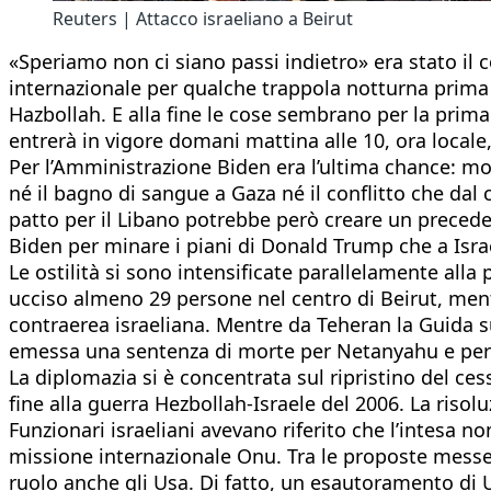
Reuters | Attacco israeliano a Beirut
«Speriamo non ci siano passi indietro» era stato il
internazionale per qualche trappola notturna prima 
Hazbollah. E alla fine le cose sembrano per la prima
entrerà in vigore domani mattina alle 10, ora locale,
Per l’Amministrazione Biden era l’ultima chance: mo
né il bagno di sangue a Gaza né il conflitto che dal co
patto per il Libano potrebbe però creare un precede
Biden per minare i piani di Donald Trump che a Isra
Le ostilità si sono intensificate parallelamente alla
ucciso almeno 29 persone nel centro di Beirut, ment
contraerea israeliana. Mentre da Teheran la Guida 
emessa una sentenza di morte per Netanyahu e per i
La diplomazia si è concentrata sul ripristino del ces
fine alla guerra Hezbollah-Israele del 2006. La risol
Funzionari israeliani avevano riferito che l’intesa no
missione internazionale Onu. Tra le proposte messe
ruolo anche gli Usa. Di fatto, un esautoramento di Un