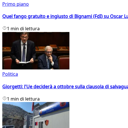
Primo piano
Quel fango gratuito e ingiusto di Bignami (FdI) su Oscar Lu
1 min di lettura
Politica
Giorgetti: l'Ue deciderà a ottobre sulla clausola di salvagu
1 min di lettura