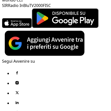
SIR
Radio InBlu
TV2000
FISC
Segui Avvenire su