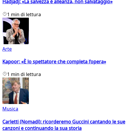
Hadjadj: «La salvezza è alleanza, non salvataggio»
1 min di lettura
Arte
Kapoor: «È lo spettatore che completa l’opera»
1 min di lettura
Musica
Carletti (Nomadi): ricorderemo Guccini cantando le sue
canzoni e continuando la sua storia