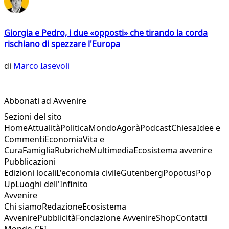
Giorgia e Pedro, i due «opposti» che tirando la corda
rischiano di spezzare l'Europa
di
Marco Iasevoli
Abbonati ad Avvenire
Sezioni del sito
Home
Attualità
Politica
Mondo
Agorà
Podcast
Chiesa
Idee e
Commenti
Economia
Vita e
Cura
Famiglia
Rubriche
Multimedia
Ecosistema avvenire
Pubblicazioni
Edizioni locali
L'economia civile
Gutenberg
Popotus
Pop
Up
Luoghi dell'Infinito
Avvenire
Chi siamo
Redazione
Ecosistema
Avvenire
Pubblicità
Fondazione Avvenire
Shop
Contatti
Mondo CEI