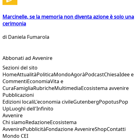
Marcinelle, se la memoria non diventa azione è solo una
cerimonia
di
Daniela Fumarola
Abbonati ad Avvenire
Sezioni del sito
Home
Attualità
Politica
Mondo
Agorà
Podcast
Chiesa
Idee e
Commenti
Economia
Vita e
Cura
Famiglia
Rubriche
Multimedia
Ecosistema avvenire
Pubblicazioni
Edizioni locali
L'economia civile
Gutenberg
Popotus
Pop
Up
Luoghi dell'Infinito
Avvenire
Chi siamo
Redazione
Ecosistema
Avvenire
Pubblicità
Fondazione Avvenire
Shop
Contatti
Mondo CEI