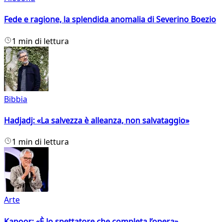
Fede e ragione, la splendida anomalia di Severino Boezio
1 min di lettura
Bibbia
Hadjadj: «La salvezza è alleanza, non salvataggio»
1 min di lettura
Arte
Kapoor: «È lo spettatore che completa l’opera»