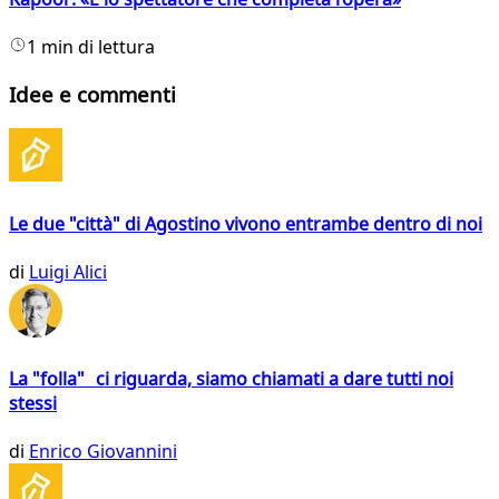
1 min di lettura
Idee e commenti
Le due "città" di Agostino vivono entrambe dentro di noi
di
Luigi Alici
La "folla" ci riguarda, siamo chiamati a dare tutti noi
stessi
di
Enrico Giovannini