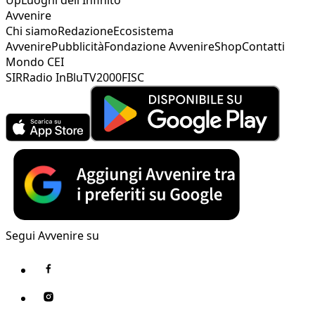
Avvenire
Chi siamo
Redazione
Ecosistema
Avvenire
Pubblicità
Fondazione Avvenire
Shop
Contatti
Mondo CEI
SIR
Radio InBlu
TV2000
FISC
Segui Avvenire su