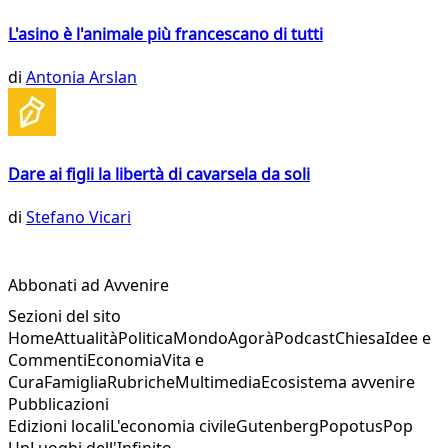
L'asino è l'animale più francescano di tutti
di
Antonia Arslan
Dare ai figli la libertà di cavarsela da soli
di
Stefano Vicari
Abbonati ad Avvenire
Sezioni del sito
Home
Attualità
Politica
Mondo
Agorà
Podcast
Chiesa
Idee e
Commenti
Economia
Vita e
Cura
Famiglia
Rubriche
Multimedia
Ecosistema avvenire
Pubblicazioni
Edizioni locali
L'economia civile
Gutenberg
Popotus
Pop
Up
Luoghi dell'Infinito