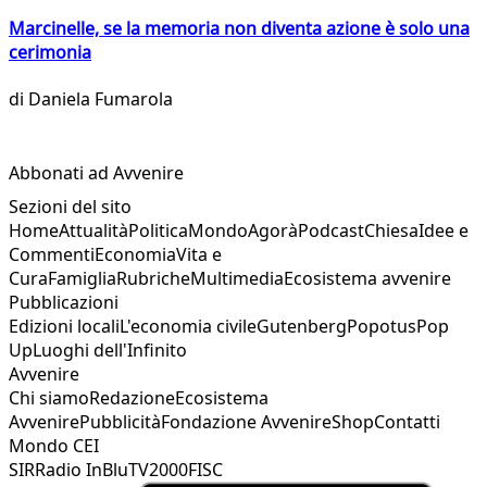
Marcinelle, se la memoria non diventa azione è solo una
cerimonia
di
Daniela Fumarola
Abbonati ad Avvenire
Sezioni del sito
Home
Attualità
Politica
Mondo
Agorà
Podcast
Chiesa
Idee e
Commenti
Economia
Vita e
Cura
Famiglia
Rubriche
Multimedia
Ecosistema avvenire
Pubblicazioni
Edizioni locali
L'economia civile
Gutenberg
Popotus
Pop
Up
Luoghi dell'Infinito
Avvenire
Chi siamo
Redazione
Ecosistema
Avvenire
Pubblicità
Fondazione Avvenire
Shop
Contatti
Mondo CEI
SIR
Radio InBlu
TV2000
FISC