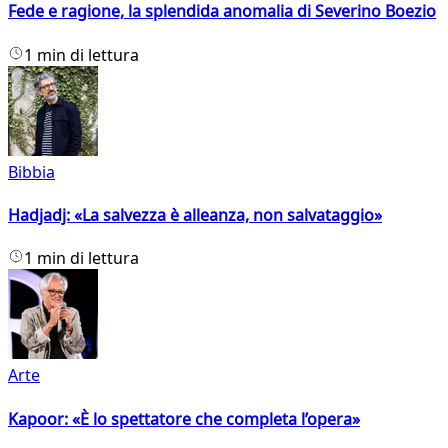
Fede e ragione, la splendida anomalia di Severino Boezio
1 min di lettura
Bibbia
Hadjadj: «La salvezza è alleanza, non salvataggio»
1 min di lettura
Arte
Kapoor: «È lo spettatore che completa l’opera»