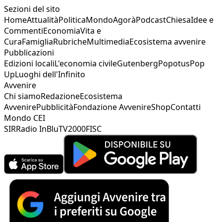
Sezioni del sito
Home
Attualità
Politica
Mondo
Agorà
Podcast
Chiesa
Idee e
Commenti
Economia
Vita e
Cura
Famiglia
Rubriche
Multimedia
Ecosistema avvenire
Pubblicazioni
Edizioni locali
L'economia civile
Gutenberg
Popotus
Pop
Up
Luoghi dell'Infinito
Avvenire
Chi siamo
Redazione
Ecosistema
Avvenire
Pubblicità
Fondazione Avvenire
Shop
Contatti
Mondo CEI
SIR
Radio InBlu
TV2000
FISC