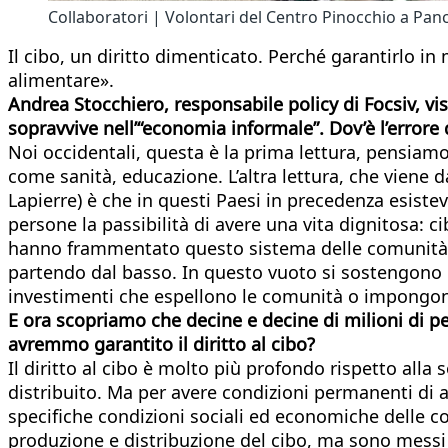
Collaboratori | Volontari del Centro Pinocchio a Panc
Il cibo, un diritto dimenticato. Perché garantirlo i
alimentare».
Andrea Stocchiero, responsabile policy di Focsiv, vi
sopravvive nell’“economia informale”. Dov’è l’errore 
Noi occidentali, questa è la prima lettura, pensiamo s
come sanità, educazione. L’altra lettura, che viene
Lapierre) è che in questi Paesi in precedenza esiste
persone la passibilità di avere una vita dignitosa: c
hanno frammentato questo sistema delle comunità lo
partendo dal basso. In questo vuoto si sostengono l
investimenti che espellono le comunità o impongo
E ora scopriamo che decine e decine di milioni di pe
avremmo garantito il diritto al cibo?
Il diritto al cibo è molto più profondo rispetto alla
distribuito. Ma per avere condizioni permanenti di ac
specifiche condizioni sociali ed economiche delle 
produzione e distribuzione del cibo, ma sono messi a 