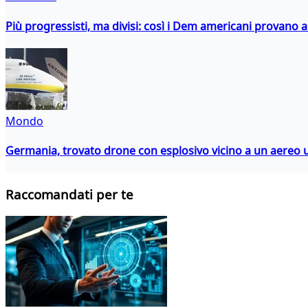
Più progressisti, ma divisi: così i Dem americani provano a 
Mondo
Germania, trovato drone con esplosivo vicino a un aereo 
Raccomandati per te