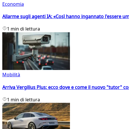
Economia
Allarme sugli agenti IA: «Così hanno ingannato l'essere 
1 min di lettura
Mobilità
Arriva Vergilius Plus: ecco dove e come il nuovo "tutor" con
1 min di lettura