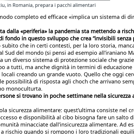
iu, in Romania, prepara i pacchi alimentari
n modo completo ed efficace «implica un sistema di di
sta dalla «periferia» la pandemia sta mettendo a risch
di fondo in questo sviluppo che crea “invisibili senza
ubito che in certi contesti, per la loro storia, manca i
 dal Sud del mondo (si pensi ad esempio all’iraniano 
va un diverso sistema di protezione sociale che grazie
ibo a tutti, ma anche dignità in termini di educazione
cali creando un grande vuoto. Quello che oggi cercan
e possibilità di risposta agli choch che arrivano sem
no monoculturta.
rsone si trovano in poche settimane nella sicurezza al
 sola sicurezza alimentare: quest’ultima consiste nel c
cesso e disponibilità al cibo bisogna fare un salto di 
comunità minacciate dall’insicurezza alimentare. Ad 
rischio quando si rompono i loro tradizionali equilibr