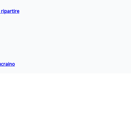
ripartire
ucraino