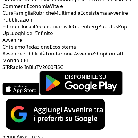
Commenti
Economia
Vita e
Cura
Famiglia
Rubriche
Multimedia
Ecosistema avvenire
Pubblicazioni
Edizioni locali
L'economia civile
Gutenberg
Popotus
Pop
Up
Luoghi dell'Infinito
Avvenire
Chi siamo
Redazione
Ecosistema
Avvenire
Pubblicità
Fondazione Avvenire
Shop
Contatti
Mondo CEI
SIR
Radio InBlu
TV2000
FISC
Segui Avvenire su