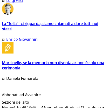
di
Luigi Alici
La "folla" ci riguarda, siamo chiamati a dare tutti noi
stessi
di
Enrico Giovannini
Marcinelle, se la memoria non diventa azione è solo una
cerimonia
di
Daniela Fumarola
Abbonati ad Avvenire
Sezioni del sito
Home
Attualità
Politica
Mondo
Agorà
Podcast
Chiesa
Idee e