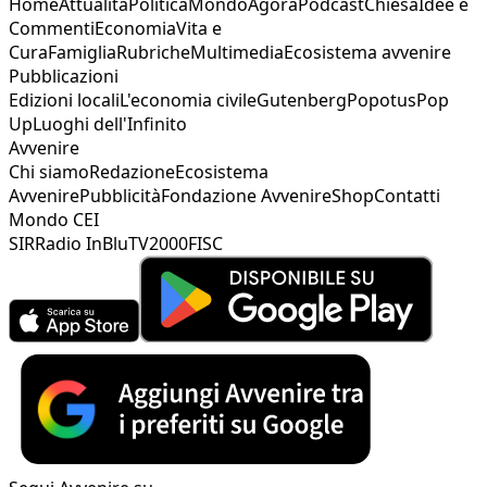
Home
Attualità
Politica
Mondo
Agorà
Podcast
Chiesa
Idee e
Commenti
Economia
Vita e
Cura
Famiglia
Rubriche
Multimedia
Ecosistema avvenire
Pubblicazioni
Edizioni locali
L'economia civile
Gutenberg
Popotus
Pop
Up
Luoghi dell'Infinito
Avvenire
Chi siamo
Redazione
Ecosistema
Avvenire
Pubblicità
Fondazione Avvenire
Shop
Contatti
Mondo CEI
SIR
Radio InBlu
TV2000
FISC