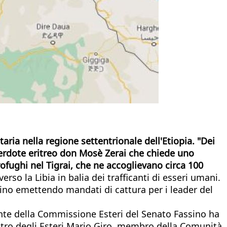
aria nella regione settentrionale dell'Etiopia. "Dei
acerdote eritreo don Mosè Zerai che chiede uno
rofughi nel Tigrai, che ne accoglievano circa 100
o la Libia in balia dei trafficanti di esseri umani.
grino emettendo mandati di cattura per i leader del
dente della Commissione Esteri del Senato Fassino ha
ministro degli Esteri Mario Giro, membro della Comunità