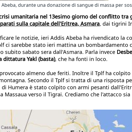
s Abeba, durante una donazione di sangue di massa per sos
a crisi umanitaria nel 13esimo giorno del conflitto tra
parati sulla capitale dell'Eritrea, Asmara
, dai tigrini
care le notizie, ieri Addis Abeba ha rivendicato la co
Tplf ci sarebbe stato ieri mattina un bombardamento 
o subito sabato sera dall'Asmara. Parla invece
Desbel
 dittatura Yakl (basta)
, che ha fonti in loco.
vocato almeno due feriti. Inoltre il Tplf ha colpito a
 montagna. Secondo il Tplf si tratta di una risposta 
di Humera è stato colpito con armi pesanti dall'Eritr
a Massaua verso il Tigrai. Crediamo che l'attacco si