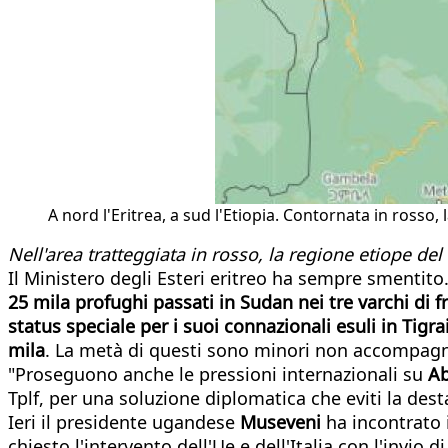
A nord l'Eritrea, a sud l'Etiopia. Contornata in rosso,
Nell'area tratteggiata in rosso, la regione etiope del 
Il Ministero degli Esteri eritreo ha sempre smentit
25 mila profughi passati in Sudan nei tre varchi di 
status speciale per i suoi connazionali esuli in Tigr
mila
. La metà di questi sono minori non accompagnat
"Proseguono anche le pressioni internazionali su
A
Tplf, per una soluzione diplomatica che eviti la dest
Ieri il presidente ugandese
Museveni
ha incontrato 
chiesto l'intervento dell'Ue e dell'Italia con l'invio 