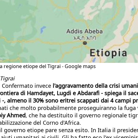
 la regione etiope del Tigrai - Google maps
Tigrai
o. Confermato invece
l'aggravamento della crisi umanit
frontiera di Hamdayet, Lugdi e Abdarafi - spiega il s
ai -, almeno il 30% sono eritrei scappati dai 4 campi p
i che molto probabilmente proseguiranno la fuga vers
biy Ahmed
, che ha destituito il governo regionale ti
abilizzazione del Corno d'Africa.
il governo etiope pare senza esito. In Italia il presi
di aiuti umanitari ai civili. Gli ha fatto eco l'ex vice