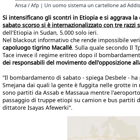
Ansa / Afp | Un uomo sistema un cartellone ad Addi
Si intensificano gli scontri in Etiopia e si aggrava l
sabato scorso si è internazionalizzato con tre razzi s
dell'Etiopia in Sudan, 5.000 solo ieri.
Nel blackout informativo che rende impossibile verifi
capoluogo tigrino Macallé
. Sulla quale secondo Il 
Tace invece il regime eritreo dopo il bombardament
dei responsabili del movimento dell'opposizione alla
"Il bombardamento di sabato - spiega Desbele - ha pro
Smejana dai quali la gente è fuggita nelle grotte in
sono partiti da Assab e Massaua mentre l'aeroporto 
passaggio di truppe etiopi su camion e bus partiti d
dittatore Isayas Afewerki".