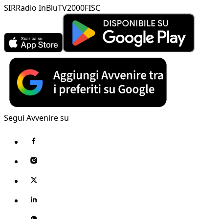
SIR
Radio InBlu
TV2000
FISC
Segui Avvenire su