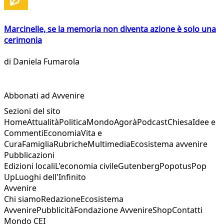
Marcinelle, se la memoria non diventa azione è solo una
cerimonia
di
Daniela Fumarola
Abbonati ad Avvenire
Sezioni del sito
Home
Attualità
Politica
Mondo
Agorà
Podcast
Chiesa
Idee e
Commenti
Economia
Vita e
Cura
Famiglia
Rubriche
Multimedia
Ecosistema avvenire
Pubblicazioni
Edizioni locali
L'economia civile
Gutenberg
Popotus
Pop
Up
Luoghi dell'Infinito
Avvenire
Chi siamo
Redazione
Ecosistema
Avvenire
Pubblicità
Fondazione Avvenire
Shop
Contatti
Mondo CEI