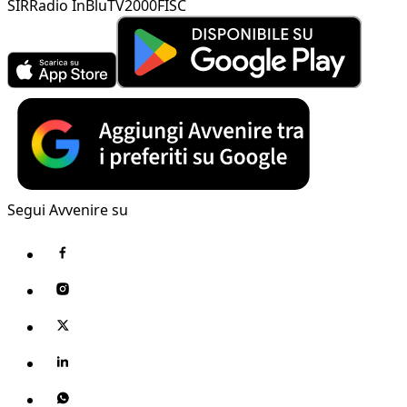
SIR
Radio InBlu
TV2000
FISC
Segui Avvenire su