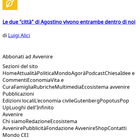
Le due "città" di Agostino vivono entrambe dentro di noi
di
Luigi Alici
Abbonati ad Avvenire
Sezioni del sito
Home
Attualità
Politica
Mondo
Agorà
Podcast
Chiesa
Idee e
Commenti
Economia
Vita e
Cura
Famiglia
Rubriche
Multimedia
Ecosistema avvenire
Pubblicazioni
Edizioni locali
L'economia civile
Gutenberg
Popotus
Pop
Up
Luoghi dell'Infinito
Avvenire
Chi siamo
Redazione
Ecosistema
Avvenire
Pubblicità
Fondazione Avvenire
Shop
Contatti
Mondo CEI