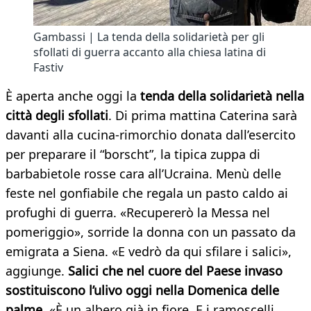
Gambassi | La tenda della solidarietà per gli
sfollati di guerra accanto alla chiesa latina di
Fastiv
È aperta anche oggi la
tenda della solidarietà nella
città degli sfollati
. Di prima mattina Caterina sarà
davanti alla cucina-rimorchio donata dall’esercito
per preparare il “borscht”, la tipica zuppa di
barbabietole rosse cara all’Ucraina. Menù delle
feste nel gonfiabile che regala un pasto caldo ai
profughi di guerra. «Recupererò la Messa nel
pomeriggio», sorride la donna con un passato da
emigrata a Siena. «E vedrò da qui sfilare i salici»,
aggiunge.
Salici che nel cuore del Paese invaso
sostituiscono l’ulivo oggi nella Domenica delle
palme.
«È un albero già in fiore. E i ramoscelli