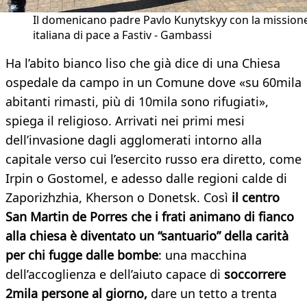
Il domenicano padre Pavlo Kunytskyy con la mission
italiana di pace a Fastiv - Gambassi
Ha l’abito bianco liso che già dice di una Chiesa
ospedale da campo in un Comune dove «su 60mila
abitanti rimasti, più di 10mila sono rifugiati»,
spiega il religioso. Arrivati nei primi mesi
dell’invasione dagli agglomerati intorno alla
capitale verso cui l’esercito russo era diretto, come
Irpin o Gostomel, e adesso dalle regioni calde di
Zaporizhzhia, Kherson o Donetsk. Così
il centro
San Martin de Porres che i frati animano di fianco
alla chiesa è diventato un “santuario” della carità
per chi fugge dalle bombe
: una macchina
dell’accoglienza e dell’aiuto capace di
soccorrere
2mila persone al giorno,
dare un tetto a trenta