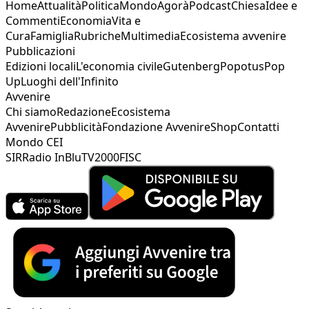
Home
Attualità
Politica
Mondo
Agorà
Podcast
Chiesa
Idee e
Commenti
Economia
Vita e
Cura
Famiglia
Rubriche
Multimedia
Ecosistema avvenire
Pubblicazioni
Edizioni locali
L'economia civile
Gutenberg
Popotus
Pop
Up
Luoghi dell'Infinito
Avvenire
Chi siamo
Redazione
Ecosistema
Avvenire
Pubblicità
Fondazione Avvenire
Shop
Contatti
Mondo CEI
SIR
Radio InBlu
TV2000
FISC