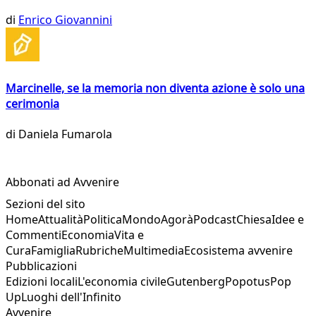
di
Enrico Giovannini
Marcinelle, se la memoria non diventa azione è solo una
cerimonia
di
Daniela Fumarola
Abbonati ad Avvenire
Sezioni del sito
Home
Attualità
Politica
Mondo
Agorà
Podcast
Chiesa
Idee e
Commenti
Economia
Vita e
Cura
Famiglia
Rubriche
Multimedia
Ecosistema avvenire
Pubblicazioni
Edizioni locali
L'economia civile
Gutenberg
Popotus
Pop
Up
Luoghi dell'Infinito
Avvenire