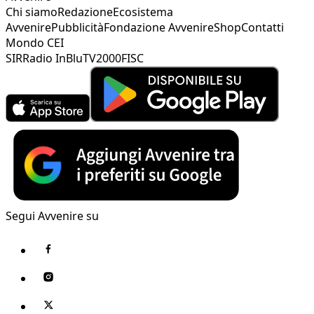
Chi siamo
Redazione
Ecosistema
Avvenire
Pubblicità
Fondazione Avvenire
Shop
Contatti
Mondo CEI
SIR
Radio InBlu
TV2000
FISC
Segui Avvenire su