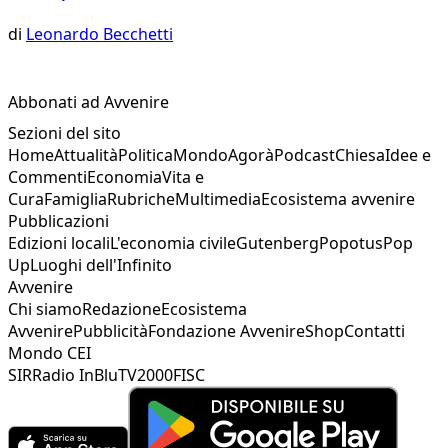
di
Leonardo Becchetti
Abbonati ad Avvenire
Sezioni del sito
Home
Attualità
Politica
Mondo
Agorà
Podcast
Chiesa
Idee e
Commenti
Economia
Vita e
Cura
Famiglia
Rubriche
Multimedia
Ecosistema avvenire
Pubblicazioni
Edizioni locali
L'economia civile
Gutenberg
Popotus
Pop
Up
Luoghi dell'Infinito
Avvenire
Chi siamo
Redazione
Ecosistema
Avvenire
Pubblicità
Fondazione Avvenire
Shop
Contatti
Mondo CEI
SIR
Radio InBlu
TV2000
FISC