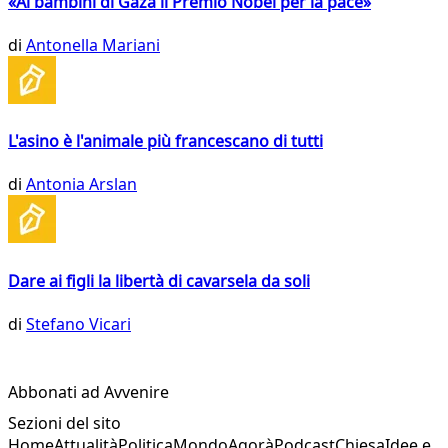
«Ai bambini di Gaza il Premio Nobel per la pace»
di
Antonella Mariani
L'asino è l'animale più francescano di tutti
di
Antonia Arslan
Dare ai figli la libertà di cavarsela da soli
di
Stefano Vicari
Abbonati ad Avvenire
Sezioni del sito
Home
Attualità
Politica
Mondo
Agorà
Podcast
Chiesa
Idee e