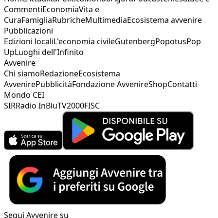
Commenti
Economia
Vita e
Cura
Famiglia
Rubriche
Multimedia
Ecosistema avvenire
Pubblicazioni
Edizioni locali
L'economia civile
Gutenberg
Popotus
Pop
Up
Luoghi dell'Infinito
Avvenire
Chi siamo
Redazione
Ecosistema
Avvenire
Pubblicità
Fondazione Avvenire
Shop
Contatti
Mondo CEI
SIR
Radio InBlu
TV2000
FISC
Segui Avvenire su