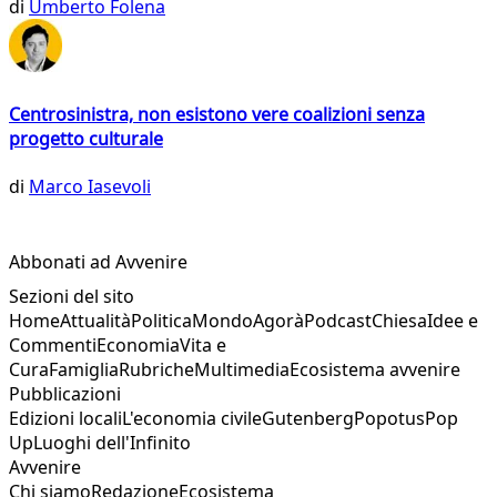
di
Umberto Folena
Centrosinistra, non esistono vere coalizioni senza
progetto culturale
di
Marco Iasevoli
Abbonati ad Avvenire
Sezioni del sito
Home
Attualità
Politica
Mondo
Agorà
Podcast
Chiesa
Idee e
Commenti
Economia
Vita e
Cura
Famiglia
Rubriche
Multimedia
Ecosistema avvenire
Pubblicazioni
Edizioni locali
L'economia civile
Gutenberg
Popotus
Pop
Up
Luoghi dell'Infinito
Avvenire
Chi siamo
Redazione
Ecosistema