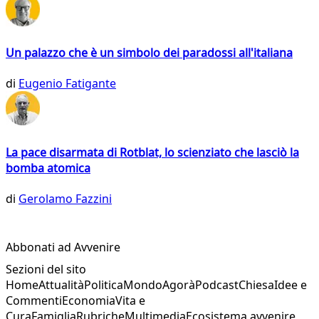
Un palazzo che è un simbolo dei paradossi all'italiana
di
Eugenio Fatigante
La pace disarmata di Rotblat, lo scienziato che lasciò la
bomba atomica
di
Gerolamo Fazzini
Abbonati ad Avvenire
Sezioni del sito
Home
Attualità
Politica
Mondo
Agorà
Podcast
Chiesa
Idee e
Commenti
Economia
Vita e
Cura
Famiglia
Rubriche
Multimedia
Ecosistema avvenire