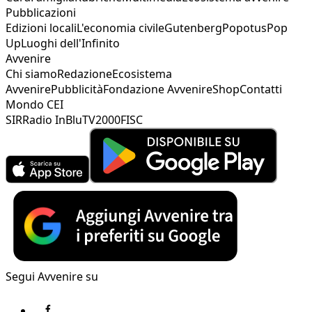
Pubblicazioni
Edizioni locali
L'economia civile
Gutenberg
Popotus
Pop
Up
Luoghi dell'Infinito
Avvenire
Chi siamo
Redazione
Ecosistema
Avvenire
Pubblicità
Fondazione Avvenire
Shop
Contatti
Mondo CEI
SIR
Radio InBlu
TV2000
FISC
Segui Avvenire su