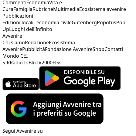
Commenti
Economia
Vita e
Cura
Famiglia
Rubriche
Multimedia
Ecosistema avvenire
Pubblicazioni
Edizioni locali
L'economia civile
Gutenberg
Popotus
Pop
Up
Luoghi dell'Infinito
Avvenire
Chi siamo
Redazione
Ecosistema
Avvenire
Pubblicità
Fondazione Avvenire
Shop
Contatti
Mondo CEI
SIR
Radio InBlu
TV2000
FISC
Segui Avvenire su