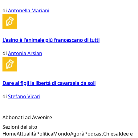
di
Antonella Mariani
L'asino è l'animale più francescano di tutti
di
Antonia Arslan
Dare ai figli la libertà di cavarsela da soli
di
Stefano Vicari
Abbonati ad Avvenire
Sezioni del sito
Home
Attualità
Politica
Mondo
Agorà
Podcast
Chiesa
Idee e