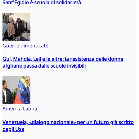
Sant'Egidio è scuola di solidarietà
Guerre dimenticate
Gul, Mahdia, Leil e le altre: la resistenza delle donne
afghane passa dalle scuole invisibili
America Latina
Venezuela, «dialogo nazionale» per un futuro già scritto
dagli Usa