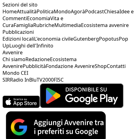
Sezioni del sito
Home
Attualità
Politica
Mondo
Agorà
Podcast
Chiesa
Idee e
Commenti
Economia
Vita e
Cura
Famiglia
Rubriche
Multimedia
Ecosistema avvenire
Pubblicazioni
Edizioni locali
L'economia civile
Gutenberg
Popotus
Pop
Up
Luoghi dell'Infinito
Avvenire
Chi siamo
Redazione
Ecosistema
Avvenire
Pubblicità
Fondazione Avvenire
Shop
Contatti
Mondo CEI
SIR
Radio InBlu
TV2000
FISC