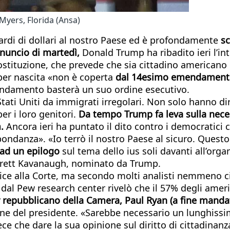
Myers, Florida (Ansa)
iardi di dollari al nostro Paese ed è profondamente
sc
nnuncio di martedì,
Donald Trump ha ribadito ieri l’int
stituzione, che prevede che sia cittadino americano
 per nascita «non è coperta
dal 14esimo emendamento 
mendamento basterà un suo ordine esecutivo.
tati Uniti da immigrati irregolari. Non solo hanno dir
er i loro genitori.
Da tempo Trump fa leva sulla neces
.
Ancora ieri ha puntato il dito contro i democratici
bbondanza». «Io terrò il nostro Paese al sicuro. Quest
 ad un epilogo
sul tema dello ius soli davanti all’orga
Brett Kavanaugh, nominato da Trump.
ice alla Corte, ma secondo molti analisti nemmeno ci
l Pew research center rivelò che il 57% degli american
r repubblicano della Camera, Paul Ryan (a fine mandat
ne del presidente. «Sarebbe necessario un lunghissi
e che dare la sua opinione sul diritto di cittadinanza