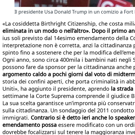
Il presidente Usa Donald Trump in un comizio a Fort 
«La cosiddetta Birthright Citizenship, che costa mil
eliminata in un modo o nell’altro». Dopo il primo a
ius soli previsto dal 14esimo emendamento della Co
interpretazione non è corretta, anzi la cittadinanza
spinto fino a sostenere che per la modifica dell’e
Ogni anno, sono circa 400mila i bambini nati negli S
possono fare da sponsor per la cittadinanza anche p
argomento caldo a pochi giorni dal voto di midterm
storia dei confini aperti, che porta criminalità in a
Uniti», ha aggiunto il presidente, aprendo
la strada
settimane la Corte Suprema comprende il giudice 
La sua scelta garantisce un’impronta più conservatr
sulla cittadinanza. Un sondaggio del 2011 condotto da
immigrati.
Contrario si è detto ieri anche lo speake
emendamento possa
essere modificato con un ordi
dovrebbe focalizzarsi sul tenere la maggioranza invec