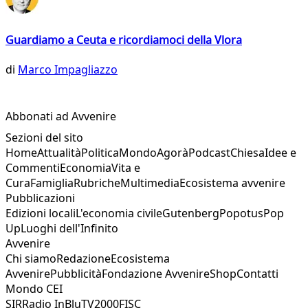
Guardiamo a Ceuta e ricordiamoci della Vlora
di
Marco Impagliazzo
Abbonati ad Avvenire
Sezioni del sito
Home
Attualità
Politica
Mondo
Agorà
Podcast
Chiesa
Idee e
Commenti
Economia
Vita e
Cura
Famiglia
Rubriche
Multimedia
Ecosistema avvenire
Pubblicazioni
Edizioni locali
L'economia civile
Gutenberg
Popotus
Pop
Up
Luoghi dell'Infinito
Avvenire
Chi siamo
Redazione
Ecosistema
Avvenire
Pubblicità
Fondazione Avvenire
Shop
Contatti
Mondo CEI
SIR
Radio InBlu
TV2000
FISC