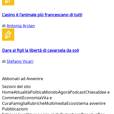
L'asino è l'animale più francescano di tutti
di
Antonia Arslan
Dare ai figli la libertà di cavarsela da soli
di
Stefano Vicari
Abbonati ad Avvenire
Sezioni del sito
Home
Attualità
Politica
Mondo
Agorà
Podcast
Chiesa
Idee e
Commenti
Economia
Vita e
Cura
Famiglia
Rubriche
Multimedia
Ecosistema avvenire
Pubblicazioni