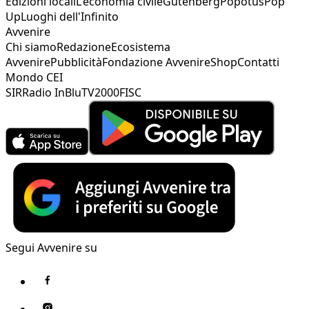
Edizioni locali
L'economia civile
Gutenberg
Popotus
Pop
Up
Luoghi dell'Infinito
Avvenire
Chi siamo
Redazione
Ecosistema
Avvenire
Pubblicità
Fondazione Avvenire
Shop
Contatti
Mondo CEI
SIR
Radio InBlu
TV2000
FISC
Segui Avvenire su