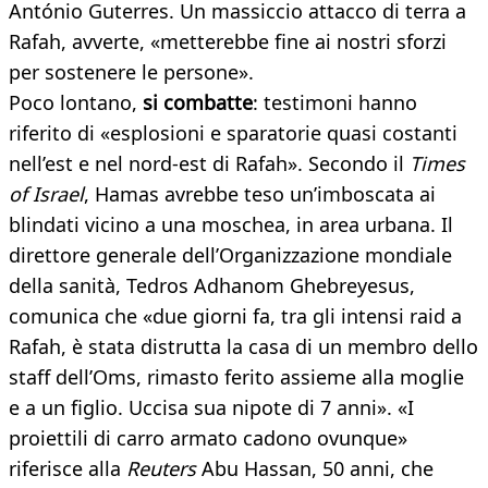
António Guterres. Un massiccio attacco di terra a
Rafah, avverte, «metterebbe fine ai nostri sforzi
per sostenere le persone».
Poco lontano,
si combatte
: testimoni hanno
riferito di «esplosioni e sparatorie quasi costanti
nell’est e nel nord-est di Rafah». Secondo il
Times
of Israel
, Hamas avrebbe teso un’imboscata ai
blindati vicino a una moschea, in area urbana. Il
direttore generale dell’Organizzazione mondiale
della sanità, Tedros Adhanom Ghebreyesus,
comunica che «due giorni fa, tra gli intensi raid a
Rafah, è stata distrutta la casa di un membro dello
staff dell’Oms, rimasto ferito assieme alla moglie
e a un figlio. Uccisa sua nipote di 7 anni». «I
proiettili di carro armato cadono ovunque»
riferisce alla
Reuters
Abu Hassan, 50 anni, che