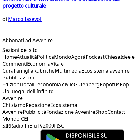
progetto culturale
di
Marco Iasevoli
Abbonati ad Avvenire
Sezioni del sito
Home
Attualità
Politica
Mondo
Agorà
Podcast
Chiesa
Idee e
Commenti
Economia
Vita e
Cura
Famiglia
Rubriche
Multimedia
Ecosistema avvenire
Pubblicazioni
Edizioni locali
L'economia civile
Gutenberg
Popotus
Pop
Up
Luoghi dell'Infinito
Avvenire
Chi siamo
Redazione
Ecosistema
Avvenire
Pubblicità
Fondazione Avvenire
Shop
Contatti
Mondo CEI
SIR
Radio InBlu
TV2000
FISC