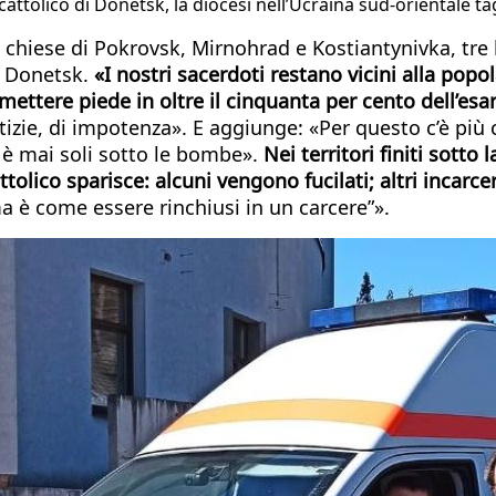
olico di Donetsk, la diocesi nell’Ucraina sud-orientale tag
 chiese di Pokrovsk, Mirnohrad e Kostiantynivka, tre 
di Donetsk.
«I nostri sacerdoti restano vicini alla popo
mettere piede in oltre il cinquanta per cento dell’es
izie, di impotenza». E aggiunge: «Per questo c’è più c
i è mai soli sotto le bombe».
Nei territori finiti sott
tolico sparisce: alcuni vengono fucilati; altri incarce
ma è come essere rinchiusi in un carcere”».