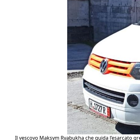
Il vescovo Maksym Ryabukha che guida l’esarcato gre