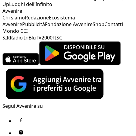
Up
Luoghi dell'Infinito
Avvenire
Chi siamo
Redazione
Ecosistema
Avvenire
Pubblicità
Fondazione Avvenire
Shop
Contatti
Mondo CEI
SIR
Radio InBlu
TV2000
FISC
Segui Avvenire su