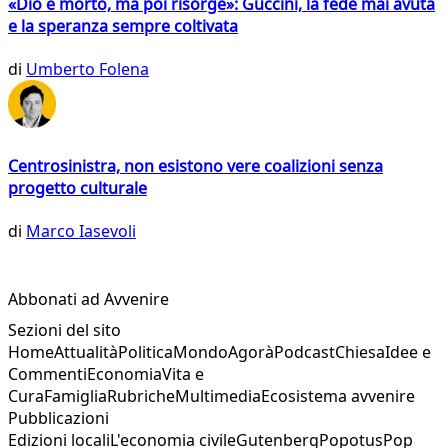
«Dio è morto, ma poi risorge»: Guccini, la fede mai avuta
e la speranza sempre coltivata
di
Umberto Folena
Centrosinistra, non esistono vere coalizioni senza
progetto culturale
di
Marco Iasevoli
Abbonati ad Avvenire
Sezioni del sito
Home
Attualità
Politica
Mondo
Agorà
Podcast
Chiesa
Idee e
Commenti
Economia
Vita e
Cura
Famiglia
Rubriche
Multimedia
Ecosistema avvenire
Pubblicazioni
Edizioni locali
L'economia civile
Gutenberg
Popotus
Pop