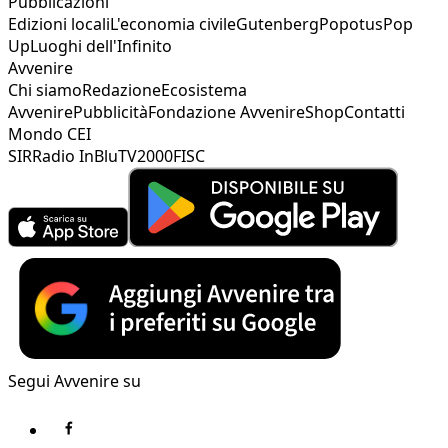
Pubblicazioni
Edizioni locali
L'economia civile
Gutenberg
Popotus
Pop
Up
Luoghi dell'Infinito
Avvenire
Chi siamo
Redazione
Ecosistema
Avvenire
Pubblicità
Fondazione Avvenire
Shop
Contatti
Mondo CEI
SIR
Radio InBlu
TV2000
FISC
Segui Avvenire su