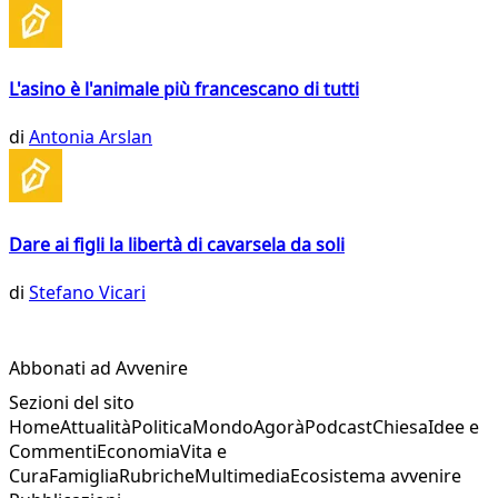
L'asino è l'animale più francescano di tutti
di
Antonia Arslan
Dare ai figli la libertà di cavarsela da soli
di
Stefano Vicari
Abbonati ad Avvenire
Sezioni del sito
Home
Attualità
Politica
Mondo
Agorà
Podcast
Chiesa
Idee e
Commenti
Economia
Vita e
Cura
Famiglia
Rubriche
Multimedia
Ecosistema avvenire