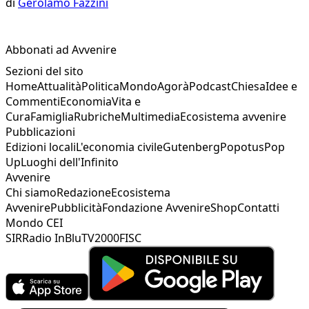
di
Gerolamo Fazzini
Abbonati ad Avvenire
Sezioni del sito
Home
Attualità
Politica
Mondo
Agorà
Podcast
Chiesa
Idee e
Commenti
Economia
Vita e
Cura
Famiglia
Rubriche
Multimedia
Ecosistema avvenire
Pubblicazioni
Edizioni locali
L'economia civile
Gutenberg
Popotus
Pop
Up
Luoghi dell'Infinito
Avvenire
Chi siamo
Redazione
Ecosistema
Avvenire
Pubblicità
Fondazione Avvenire
Shop
Contatti
Mondo CEI
SIR
Radio InBlu
TV2000
FISC